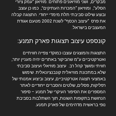
מבקרים, ושני מוזיאונים פתוחים: מוזיאון “עמק ציורי
הסלע”, ומוזיאון “המכרות העתיקים”, כמו כן עוצב
ובוצע שילוט סביבתי תלת מימדי ייחודי.
התצוגה קבלה
את פרס “עיצוב הכסף” לשנת 2002 מטעם אגודת
המעצבים בישראל.
קונספט עיצוב תצוגות פארק תמנע:
התצוגות והמוצגים עוצבו כמוקדי צפייה חוויתיים
ואטרקטיביים ע”מ שהביקור באתרים יהיה מעניין יותר,
חוויתי ומושך קהל רב. עיצוב מוזיאלי ועיצוב סביבתי
שלא במתכונת מוזיאלית קונבנציונאלית. שימוש
באמצעי תצוגה אטרקטיביים, עיצוב וביצוע אמנותי של
רפליקות, פסלים, שלטים והסברים ייחודיים לאתר
המספרים את הסיפור העיקרי של תמנע – סיפור
הנחושת בתקופות השונות, תוך השתלבות בסביבת
נופי בראשית מדהימים של פארק תמנע.