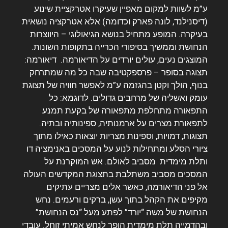
ע”מ לשוות למקום מאפיין שעיקרו אטרקציית שינוע
(דיסנילנד, לונה פארק וכדומה) אלא אטרקציה נושאית
בעיקרה.
המופע מתחיל בנושא הגיאולוגי – היווצרות
הנחושת וממשיך בסיפורי הכרייה בתקופות השונות.
המוצגים נעים, עולים יורדים על הדיאורמה. דיאורמה:
תצוגה בסופר – פרספקטיבה שבה כל מה שמתרחק
בנוף, הולך וקטן בהגזמה ע”מ לאפשר חוויה של תצוגת
עומק ואשליה של מרחבים גדולים. לדוגמא: כל
התפאורה מתחלפת מתפאורה של בקעת תמנע
לתפאורת מצרים על ארמנותיה, ספינותיה ובתיה.
תצוגות, דמויות, וספינות מצריות יוצאות כאילו מתוך
ציורי הסלע ומתחילות לנוע על המסכים באנימציה דו
ותלת מימדית מסביב לאולם. אש המוקרנת על
המסכים מסביב משתלבת בתצוגת המקדשים העולה
אל פני הדיאורמה, כאשר אלים מצריים עתיקים
מקיפים את הקהל בתוך עשן, ברקים ורעמים.
נחש
הנחושת של משה “יורד” לפתע מעל “נס הנחושת”
ובהדמייה תלת מימדית הופך לנחש אמיתי זוחל. עובדי