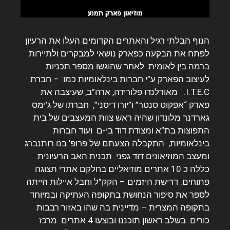
הנוף הבלתי רגיל והאתרים הקדומים העלו את הרעיון
לפתח את הבקעה כפארק נושאי למבקרים ולתיירות
ברמה בין לאומית.
לאחר שהוגשו מספר תכניות
לעיצוב הפארק ע”י חברות בינלאומיות כמו: – חברת
I.T.E.C. מאורלנדו פלורידה, ארה”ב, שעיצבה את
פארק “אפקוט סנטר” ו”יורו דיסני”, חברתו של ג’ימס
גארדנר מלונדון שהיה ראש צוות המעצבים של בית
התפוצות בת”א ומצודת דוד בי-ם ועוד חברות
בינלאומיות, התקבלה הצעתם של פרופ’ בנו רותנברג
ומעצב המוזיאונים דוד גפני. תכנית האב הרעיונית
כללה כ 10 אתרים מוזיאליים בחלקם אתרי תצוגה
פתוחים.
דרישת היזמים – הקק”ל וחבל איילות הייתה
לספר את סיפור הנחושת בתקופה העתיקה ובמיוחד
בתקופה המצרית – מדיינית בה שהו באזור רבבות
כורים.
בשלב ראשון תוכננו ובוצעו 4 אתרים: מרכז