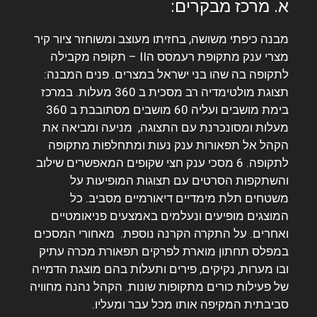
א. מרכז מבקרים:
מבנה כיפתי משושה, בחזיתו מעוצב ומשוחזר ציור קיר
מצרי ענק מתקופת רעמסס הII – תקופה מקבילה
לתקופה בה שהו בני ישראל במצרים. פנים המבנה:
תצוגת מולטימדיה רב מסכית ב 360 מעלות.
במרכז
בימת מושבים ועליה 60 מושבים מסתובבת ב 360
מעלות ומסונכרנת עם התצוגה, מניעה ומביאה את
הקהל אל תפאורות ענק נעות ומתחלפות מתקופה
לתקופה. 6 מסכי ענק חצי שקופים המאפשרים שילוב
והשתקפות הסרטים עם תצוגות המופיעות על
משטחים תלת מימדיים דיאורמיים מסביב. כל
המוצגים מופיעים ונעלמים באמצעים פניאומטיים
ואחרים. על התקרה הקרנה נוספת. מאחורי המסכים
במפלס תחתון מוארת לפרקים תפאורת מכרה עתיק
ובו מערות, נקיקים, פירים ותעלות בהם מוצגת הדמייה
של פעילות כורים מתקופות שונות. הקהל נהנה מחוויה
סביבתית המקיפה אותו מכל עבר ומעליו.