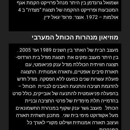
ושמואל גרונדמן
בין היתר מנהל פרוייקט הקמת אגף
המטבעות ופרוייקט ההקמה של
תצוגת “מצדה” ב 4
אולמות – 1972.
אוצר: פרופ’ יגאל ידין.
מוזיאון מנהרות הכותל המערבי
מעצב הבית של האתר בין השנים 1989 ועד 2005 .
בין היתר מעצב ומקים את תצוגת מודל בית הורדוס-
תצוגה חוויתית הכוללת מודל ענק פניאומטי, עם
תאורת סיבים אופטיים, ותאורה אמנותית. התצוגה
פועלת עשרות שנים כמעט ללא הפסקה. מודל חדש
להדגמת חציבה והתנעת האבנים לבניית הכותל –
בהפעלה פניאומטית להתנעה של אובייקים, כולל סרט
בהדמייה תלת מימדית של פרטי החציבה ובניית
הכותל.
מעצב גשר ענק שקוף במנהרת החשמונאים
מעל אקוודוקט מימי בית שני. מתכנן תשתית תאורה
ועיצוב תאורה אמנותית ושילוט מקורי לאורך כל
המנהרות.