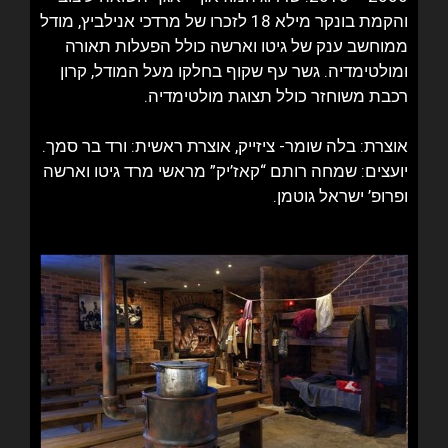
והקמת בונקר מילא 18 לזכרו של מרדכי אנילביץ, מודל
ממוחשב ענק של גיטו וארשה כולל הפעלות תאורה
ומולטימדיה. גשר עף שקוף בחלקו מעל המודל, קרון
רכבת משוחזר כולל תצוגת מולטימדיה.
אוצרת: בלה שומר- ציזייק, אוצרת ראשית: ורד בר סמך.
יועצים: שמחה רותם “קאז’יק” מראשי מרד גיטו וארשה
ופרופ’ ישראל גוטמן.