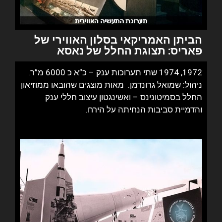
הביתן האמריקאי בסלון האווירי של
פאריס: תצוגת החלל של
נאסא
1972, 1974 שתי תערוכות ענק – כ”א כ 6000 מ”ר.
ניהול: שמואל גרונדמן. מאות מוצגים שהובאו ממוזיאון
החלל בסמיטונינס – ואשינגטון עיצוב חללי ענק
והדמיית סביבות הנחיתה על הירח.